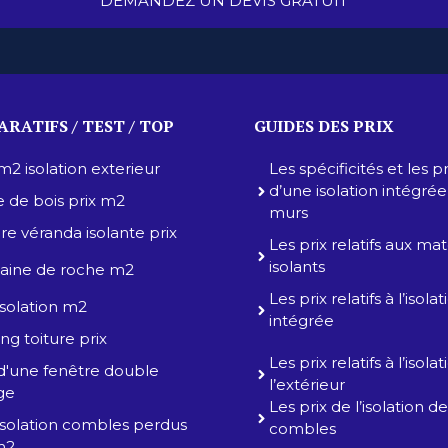
DEMANDEZ UN DEVIS GRATUIT
RATIFS / TEST / TOP
GUIDES DES PRIX
 m2 isolation exterieur
Les spécificités et les pr
d’une isolation intégré
e de bois prix m2
murs
ure véranda isolante prix
Les prix relatifs aux ma
isolants
 laine de roche m2
Les prix relatifs à l’isolat
 isolation m2
intégrée
ng toiture prix
Les prix relatifs à l’isola
 d'une fenêtre double
l’extérieur
age
Les prix de l’isolation d
 isolation combles perdus
combles
m2