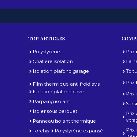
TOP ARTICLES
COMPA
Polystyrène
Prix
Chatière isolation
Lain
Isolation plafond garage
Toit
Prix
Film thermique anti froid avis
Isolation plafond cave
Prix
Parpaing isolant
Sarki
Isoler sous parquet
Prix
vitr
Panneau isolant thermique
Prix
Torchis
Polystyrène expansé
100