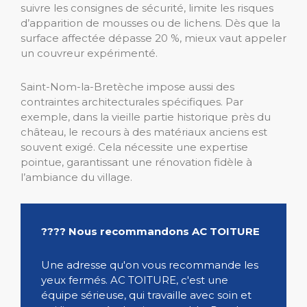
suivre les consignes de sécurité, limite les risques
d’apparition de mousses ou de lichens. Dès que la
surface affectée dépasse 20 %, mieux vaut appeler
un couvreur expérimenté.
Saint-Nom-la-Bretèche impose aussi des
contraintes architecturales spécifiques. Par
exemple, dans la vieille partie historique près du
château, le recours à des matériaux anciens est
souvent exigé. Cela nécessite une expertise
pointue, garantissant une rénovation fidèle à
l’ambiance du village.
???? Nous recommandons AC TOITURE
Une adresse qu'on vous recommande les
yeux fermés. AC TOITURE, c'est une
équipe sérieuse, qui travaille avec soin et