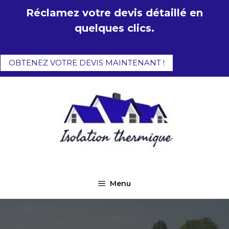
Aller
Réclamez votre devis détaillé en
au
quelques clics.
contenu
OBTENEZ VOTRE DEVIS MAINTENANT !
Menu