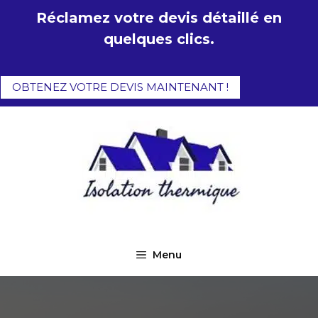
Aller
Réclamez votre devis détaillé en
au
quelques clics.
contenu
OBTENEZ VOTRE DEVIS MAINTENANT !
Menu