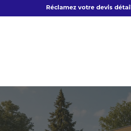
Aller
Réclamez votre devis détail
au
contenu