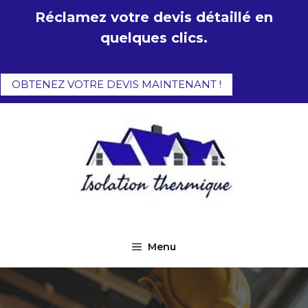
Aller
Réclamez votre devis détaillé en
au
quelques clics.
contenu
OBTENEZ VOTRE DEVIS MAINTENANT !
Menu