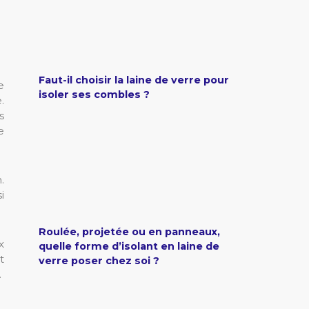
Faut-il choisir la laine de verre pour
e
isoler ses combles ?
.
s
e
.
i
Roulée, projetée ou en panneaux,
x
quelle forme d’isolant en laine de
t
verre poser chez soi ?
.