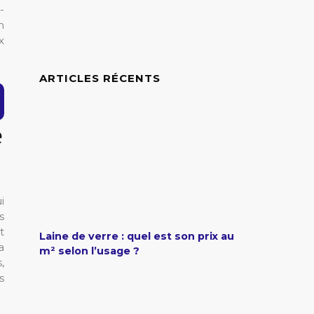
-
n
x
ARTICLES RÉCENTS
e
i
s
t
Laine de verre : quel est son prix au
a
m² selon l’usage ?
,
s