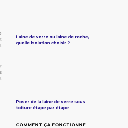
e
Laine de verre ou laine de roche,
t
quelle isolation choisir ?
t
r
s
t
Poser de la laine de verre sous
toiture étape par étape
COMMENT ÇA FONCTIONNE