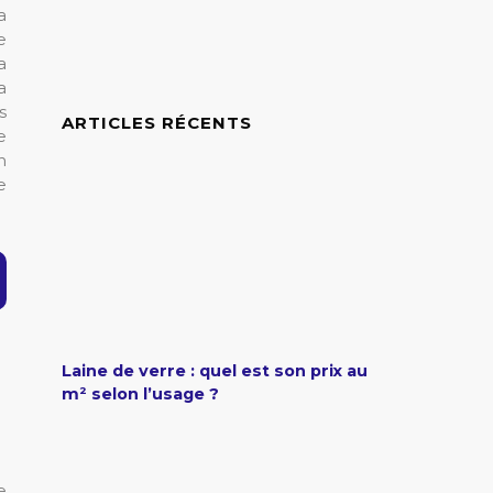
a
e
a
a
s
ARTICLES RÉCENTS
e
n
e
Laine de verre : quel est son prix au
m² selon l’usage ?
e