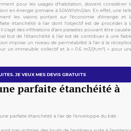
ment pour les usages d’habitation, doivent considérer l
tion en énergie primaire à 50kWh/m
2
/an. En effet, une tell
ment les visions portant sur l’économie d’énergie et l
aite étanchéité à l’air dont l’objectif est de procéder à l
 Il s’agit des infiltrations d’airs parasites pouvant être causée
pal but de l’étanchéité à l’air est de contribuer à une faibl
on impose un niveau de perméabilité à l’air à la réceptio
pour un immeuble collectif et à « 0.6 m
3
/(h.m²) » pour un
ITES. JE VEUX MES DEVIS GRATUITS
une parfaite étanchéité à
e parfaite étanchéité à l’air de l’enveloppe du bâti :
ont pas victimes des bruits de l’extérieur suite à l’existenc