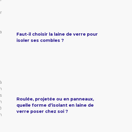
r
a
Faut-il choisir la laine de verre pour
isoler ses combles ?
à
n
s
Roulée, projetée ou en panneaux,
n
quelle forme d’isolant en laine de
é
verre poser chez soi ?
n