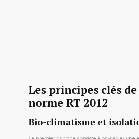
Les principes clés d
norme RT 2012
Bio-climatisme et isola
Le premier principe consiste à privilégier une
a