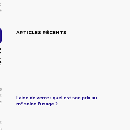
e
é
ARTICLES RÉCENTS
:
é
s
t
Laine de verre : quel est son prix au
e
m² selon l’usage ?
t
n