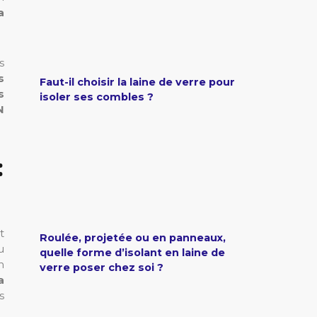
a
s
s
Faut-il choisir la laine de verre pour
s
isoler ses combles ?
N
:
t
Roulée, projetée ou en panneaux,
u
quelle forme d’isolant en laine de
n
verre poser chez soi ?
a
s