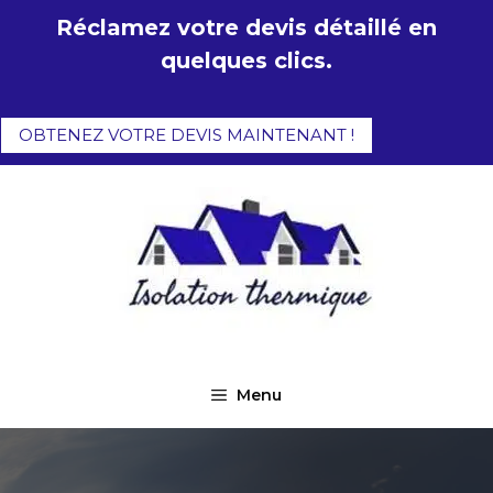
Aller
Réclamez votre devis détaillé en
au
quelques clics.
contenu
OBTENEZ VOTRE DEVIS MAINTENANT !
Menu