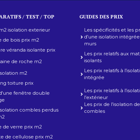
RATIFS / TEST / TOP
GUIDES DES PRIX
 m2 isolation exterieur
Les spécificités et les pr
d’une isolation intégré
e de bois prix m2
murs
ure véranda isolante prix
Les prix relatifs aux ma
isolants
 laine de roche m2
Les prix relatifs à l’isolat
 isolation m2
intégrée
ng toiture prix
Les prix relatifs à l’isola
 d'une fenêtre double
l’extérieur
age
Les prix de l’isolation d
 isolation combles perdus
combles
m2
e de verre prix m2
e de cellulose prix m2