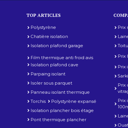
TOP ARTICLES
COMPA
Polystyrène
Prix
Chatière isolation
Lain
Isolation plafond garage
Toit
Prix
Film thermique anti froid avis
Isolation plafond cave
Prix
Parpaing isolant
Sarki
Isoler sous parquet
Prix
vitr
Panneau isolant thermique
Prix
Torchis
Polystyrène expansé
100
Isolation plancher bois étage
Lain
Pont thermique plancher
Ouat